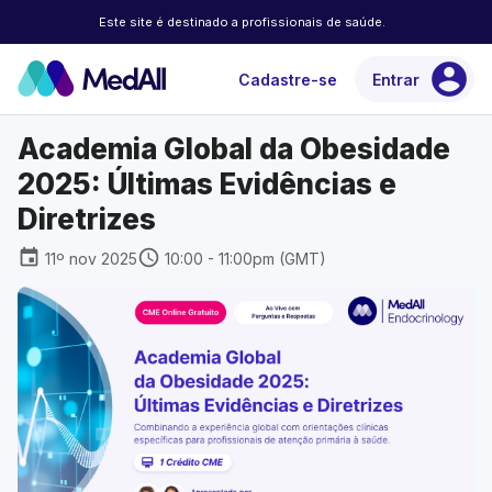
Este site é destinado a profissionais de saúde.
account_circle
Cadastre-se
Entrar
Academia Global da Obesidade
2025: Últimas Evidências e
Diretrizes
event
schedule
11º nov 2025
10:00 - 11:00pm (GMT)