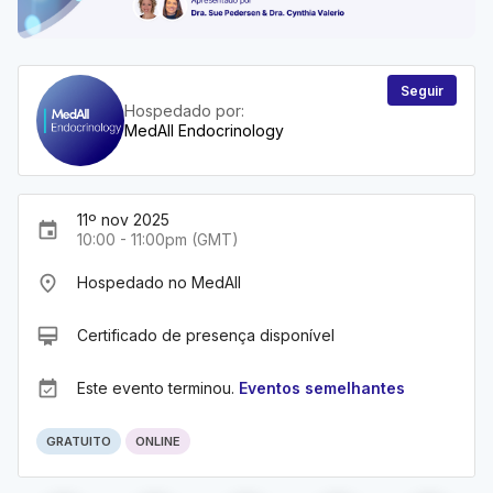
Seguir
Hospedado por:
MedAll Endocrinology
11º nov 2025
event
10:00 - 11:00pm (GMT)
place
Hospedado no MedAll
card_membership
Certificado de presença disponível
event_available
Este evento terminou.
Eventos semelhantes
GRATUITO
ONLINE