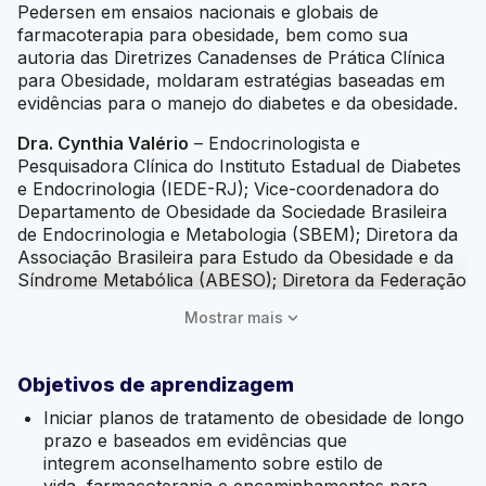
Pedersen em ensaios nacionais e globais de
farmacoterapia para obesidade, bem como sua
autoria das Diretrizes Canadenses de Prática Clínica
para Obesidade, moldaram estratégias baseadas em
evidências para o manejo do diabetes e da obesidade.
Dra. Cynthia Valério
– Endocrinologista e
Pesquisadora Clínica do Instituto Estadual de Diabetes
e Endocrinologia (IEDE-RJ); Vice-coordenadora do
Departamento de Obesidade da Sociedade Brasileira
de Endocrinologia e Metabologia (SBEM); Diretora da
Associação Brasileira para Estudo da Obesidade e da
Síndrome Metabólica (ABESO); Diretora da Federação
Latino-Americana de Estudos da Obesidade (FLASO).
expand_more
Mostrar mais
A Dra. Valério é uma figura central na luta contra a
obesidade, com atuação expressiva em importantes
sociedades médicas e dedicação à pesquisa clínica, o
Objetivos de aprendizagem
que contribui ativamente para a qualificação da prática
clínica baseada em evidências no Brasil e na América
Iniciar planos de tratamento de obesidade de longo
Latina.
prazo e baseados em evidências que
integrem aconselhamento sobre estilo de
Informações sobre Educação Continuada
vida, farmacoterapia e encaminhamentos para