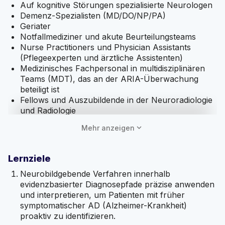
Auf kognitive Störungen spezialisierte Neurologen
Demenz-Spezialisten (MD/DO/NP/PA)
Geriater
Notfallmediziner und akute Beurteilungsteams
Nurse Practitioners und Physician Assistants
(Pflegeexperten und ärztliche Assistenten)
Medizinisches Fachpersonal in multidisziplinären
Teams (MDT), das an der ARIA-Überwachung
beteiligt ist
Fellows und Auszubildende in der Neuroradiologie
und Radiologie
expand_more
Mehr anzeigen
Referenten
Tammie L. S. Benzinger, MD, PhD,
ist Hugh Monroe
Wilson Professorin für Radiologie und Leiterin des
Lernziele
MRT-Dienstes am Mallinckrodt Institute of Radiology
Neurobildgebende Verfahren innerhalb
der Washington University School of Medicine. Ihre
evidenzbasierter Diagnosepfade präzise anwenden
Arbeit konzentriert sich auf PET- und MRT-Biomarker
und interpretieren, um Patienten mit früher
für die Alzheimer-Krankheit und verwandte
symptomatischer AD (Alzheimer-Krankheit)
neurodegenerative Erkrankungen, und sie leitet
proaktiv zu identifizieren.
Bildgebungsprogramme für das Knight Alzheimer’s