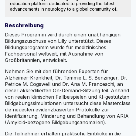
education platform dedicated to providing the latest
advancements in neurology to a global community of
doctors and healthcare professionals. The program
features expert-led webinars, on-demand courses, and
Beschreibung
interactive discussions on essential topics such as
neurodegenerative diseases, stroke prevention,
Dieses Programm wird durch einen unabhängigen
epilepsy, and advances in neurological treatments. With
Bildungszuschuss von Lilly unterstützt. Dieses
contributions from renowned neurologists, MedAll
Bildungsprogramm wurde für medizinisches
Neurology ensures healthcare professionals stay at the
forefront of neurological care, enhancing patient
Fachpersonal weltweit, mit Ausnahme von
outcomes and promoting innovative approaches in
Großbritannien, entwickelt.
neurology worldwide.
Nehmen Sie mit den führenden Experten für
Alzheimer-Krankheit, Dr. Tammie L. S. Benzinger, Dr.
Petrice M. Cogswell und Dr. Ana M. Franceschi, an
dieser akkreditierten On-Demand-Sitzung teil. Anhand
von realen klinischen Fallbeispielen und KI-gestützten
Bildgebungssimulationen untersucht diese Masterclass
die neuesten evidenzbasierten Protokolle zur
Identifizierung, Minderung und Behandlung von ARIA
(Amyloid-bezogene Bildgebungsanomalien).
Die Teilnehmer erhalten praktische Einblicke in die