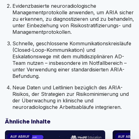
Disease Research Center, DIAN und DIAN-TU. Als
Evidenzbasierte neuroradiologische
anerkannte Führungspersönlichkeit in der
Managementprotokolle anwenden, um ARIA sicher
Neuroradiologie hat sie mehrere nationale
zu erkennen, zu diagnostizieren und zu behandeln,
Auszeichnungen erhalten und ist bekannt für die
unter Einbeziehung von Risikostratifizierungs- und
Förderung der Früherkennung degenerativer
Managementprotokollen.
Gehirnerkrankungen durch innovative
Bildgebungswissenschaft.
Schnelle, geschlossene Kommunikationskreisläufe
(Closed-Loop-Kommunikation) und
Petrice M. Cogswell, MD, PhD,
ist außerordentliche
Eskalationswege mit dem multidisziplinären AD-
Professorin für Radiologie und Beraterin (Consultant)
Team nutzen – insbesondere im Notfallbereich –
in der Abteilung für Neuroradiologie an der Mayo
unter Verwendung einer standardisierten ARIA-
Clinic, Rochester. Als führende Expertin für
Befundung.
fortschrittliche Neurobildgebung konzentriert sich ihre
Forschung auf die Schnittstelle von quantitativer MRT,
Neue Daten und Leitlinien bezüglich des ARIA-
maschinellem Lernen und Biomarker-Modellierung zur
Risikos, der Strategien zur Risikominimierung und
Verbesserung der Diagnose neurodegenerativer
der Überwachung in klinische und
Erkrankungen. Dr. Cogswell ist eine herausragende
neuroradiologische Arbeitsabläufe integrieren.
Persönlichkeit auf dem Gebiet der Alzheimer-
Krankheit und dient derzeit als stellvertretende
Ähnliche Inhalte
Vorsitzende der ARIA and Dementia Study Group für
die American Society of Neuroradiology sowie als
AUF ABRUF
AUF ABRUF