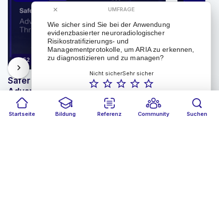
Mitglied des AHA Amyloid-Related Imaging
UMFRAGE
Abnormalities Summit Planning Committee. Ihre Arbeit
close
ist maßgeblich an der Entwicklung von
Wie sicher sind Sie bei der Anwendung
Bildgebungsprotokollen und klinischen
evidenzbasierter neuroradiologischer
Arbeitsabläufen beteiligt, die zur Erkennung und
Risikostratifizierungs- und
Managementprotokolle, um ARIA zu erkennen,
Überwachung von ARIA bei Patienten, die Anti-
zu diagnostizieren und zu managen?
69:52
44:11
Amyloid-Immuntherapien erhalten, eingesetzt werden.
chevron_right
Dr. Cogswell ist außerdem Co-Investigatorin für
Nicht sicher
Sehr sicher
Safer Paths Better Outcomes:
ARIA 
star_border
star_border
star_border
star_border
star_border
mehrere NIH-finanzierte Initiativen, darunter das
Advancing Secondary Stroke
スカレーシ
Alzheimer’s Clinical Trials Consortium (ACTC) und die
Prevention Through Factor XIa
状況 - マ
Alzheimer’s Disease Neuroimaging Initiative (ADNI),
Innovation - Roundtable Discussion
die sich der Förderung einer sicheren, personalisierten
Startseite
Bildung
Referenz
Community
Suchen
MedAll Neurology
MedAll Neu
Versorgung durch innovative Bildgebungswissenschaft
vor einem Monat
vor 2 Monaten
widmen.
KOSTENLOS
ONLINE
1 CME
KOSTENLOS
Ana M. Franceschi, MD, PhD,
ist außerordentliche
Professorin für Radiologie an der Zucker School of
Ähnliche Communities
Medicine in Hofstra/Northwell und führende
Neuroradiologin bei Northwell Health. Ihre Arbeit ist
auf die neurologische molekulare Bildgebung
N
spezialisiert, mit einem herausragenden Fokus auf der
Weiterentwicklung von Gehirn-PET/MRT und hybriden