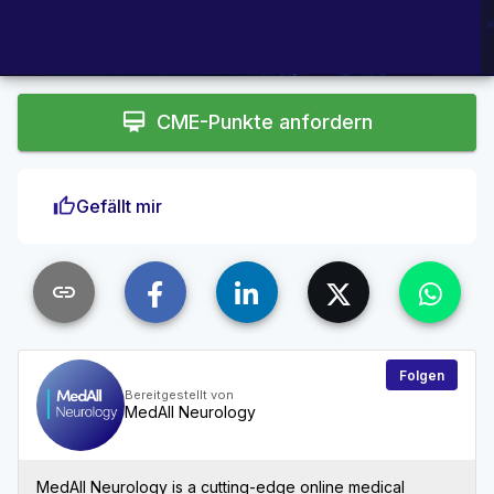
auto
Loaded
:
Unmute
Playback
1.51%
Rate
card_membership
CME-Punkte anfordern
thumb_up
Gefällt mir
link
Folgen
Bereitgestellt von
MedAll Neurology
MedAll Neurology is a cutting-edge online medical