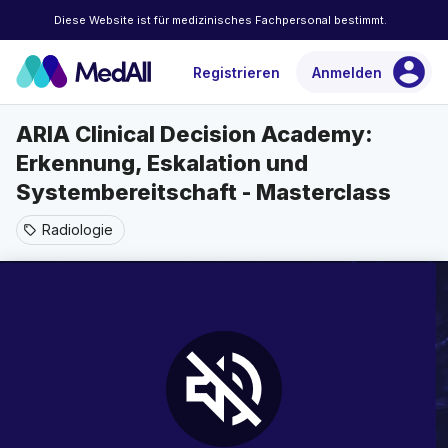
Diese Website ist für medizinisches Fachpersonal bestimmt.
account_circle
Registrieren
Anmelden
ARIA Clinical Decision Academy:
Erkennung, Eskalation und
Systembereitschaft - Masterclass
Radiologie
sell
volume_off